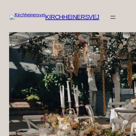
Spring
til
KIRCHHEINERSVEJ
indhold