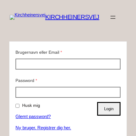
Spring
til
KIRCHHEINERSVEJ
indhold
Brugernavn eller Email
*
Password
*
Husk mig
Glemt password?
Ny bruger. Registrer dig her.